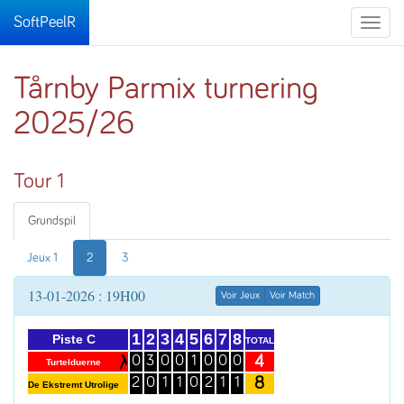
SoftPeelR
Toggle
naviga
Tårnby Parmix turnering
2025/26
Tour 1
Grundspil
Jeux 1
2
3
13-01-2026 : 19H00
Voir Jeux
Voir Match
1
2
3
4
5
6
7
8
Piste C
TOTAL
4
0
3
0
0
1
0
0
0
Turtelduerne
8
2
0
1
1
0
2
1
1
De Ekstremt Utrolige