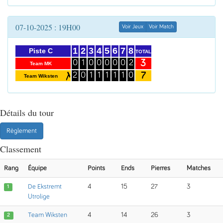
07-10-2025 : 19H00
Voir Jeux
Voir Match
1
2
3
4
5
6
7
8
Piste C
TOTAL
3
0
1
0
0
0
0
0
2
Team MK
7
2
0
1
1
1
1
1
0
Team Wiksten
Détails du tour
Règlement
Classement
Rang
Équipe
Points
Ends
Pierres
Matches
De Ekstremt
4
15
27
3
1
Utrolige
Team Wiksten
4
14
26
3
2