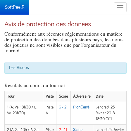
SoftPeelR
Toggle
naviga
Avis de protection des données
Conformément aux récentes réglementations en matière
de protection des données dans plusieurs pays, les noms
des joueurs ne sont visibles que par l'organisateur du
tournoi.
Les Bisous
Résulats au cours du tournoi
Tour
Piste
Score
Adversaire
Date
1 (A: Ve. 18h30 / B:
Piste
6 - 2
PionCarré
vendredi 23
Ve. 20h30)
A
février 2018
18:30 CET
2 (A: Sa. 10h / B: Sa.
Piste
2 - 11
Saint-
samedi 24 février