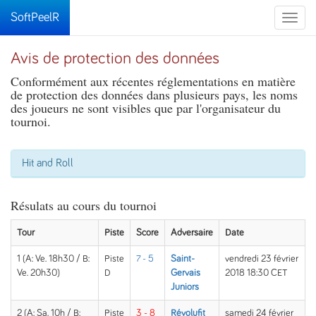
SoftPeelR
Toggle
naviga
Avis de protection des données
Conformément aux récentes réglementations en matière
de protection des données dans plusieurs pays, les noms
des joueurs ne sont visibles que par l'organisateur du
tournoi.
Hit and Roll
Résulats au cours du tournoi
Tour
Piste
Score
Adversaire
Date
1 (A: Ve. 18h30 / B:
Piste
7 - 5
Saint-
vendredi 23 février
Ve. 20h30)
D
Gervais
2018 18:30 CET
Juniors
2 (A: Sa. 10h / B:
Piste
3 - 8
Révolufit
samedi 24 février