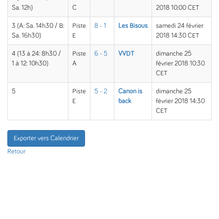
Sa. 12h)
C
2018 10:00 CET
3 (A: Sa. 14h30 / B:
Piste
8 - 1
Les Bisous
samedi 24 février
Sa. 16h30)
E
2018 14:30 CET
4 (13 à 24: 8h30 /
Piste
6 - 5
VVDT
dimanche 25
1 à 12: 10h30)
A
février 2018 10:30
CET
5
Piste
5 - 2
Canon is
dimanche 25
E
back
février 2018 14:30
CET
Exporter vers Calendrier
Retour