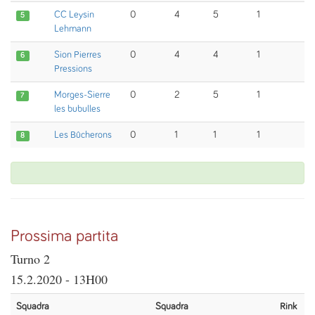
CC Leysin
0
4
5
1
5
Lehmann
Sion Pierres
0
4
4
1
6
Pressions
Morges-Sierre
0
2
5
1
7
les bubulles
Les Bûcherons
0
1
1
1
8
Prossima partita
Turno 2
15.2.2020 - 13H00
Squadra
Squadra
Rink