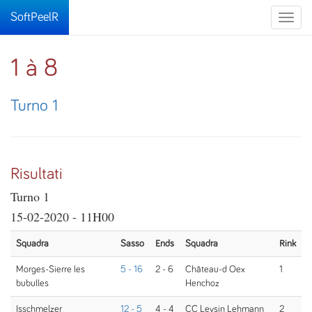
SoftPeelR
Toggle
naviga
1 à 8
Turno 1
Risultati
Turno 1
15-02-2020 - 11H00
Squadra
Sasso
Ends
Squadra
Rink
Morges-Sierre les
5 - 16
2 - 6
Château-d Oex
1
bubulles
Henchoz
Isschmelzer
12 - 5
4 - 4
CC Leysin Lehmann
2