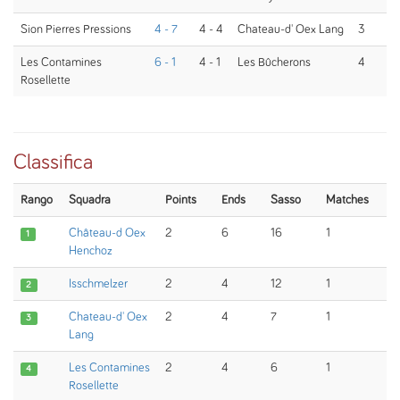
Sion Pierres Pressions
4 - 7
4 - 4
Chateau-d' Oex Lang
3
Les Contamines
6 - 1
4 - 1
Les Bûcherons
4
Rosellette
Classifica
Rango
Squadra
Points
Ends
Sasso
Matches
Château-d Oex
2
6
16
1
1
Henchoz
Isschmelzer
2
4
12
1
2
Chateau-d' Oex
2
4
7
1
3
Lang
Les Contamines
2
4
6
1
4
Rosellette