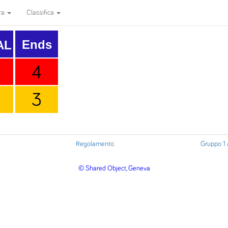
ra
Classifica
Ends
AL
4
3
Regolamento
Gruppo 1 
© Shared Object, Geneva