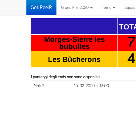
SoftPeelR
Grand Prix 2020
Turno
Squad
TOT
Morges-Sierre les
7
bubulles
4
Les Bûcherons
I punteggi degli ends non sono disponibili
Rink 2
15-02-2020 al 13:00