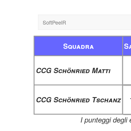
SoftPeelR
Squadra
S
CCG Schönried Matti
CCG Schönried Tschanz
I punteggi degli