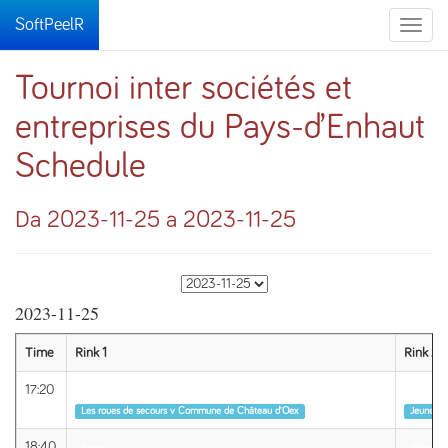
SoftPeelR
Toggle
naviga
Tournoi inter sociétés et
entreprises du Pays-d’Enhaut
Schedule
Da 2023-11-25 a 2023-11-25
2023-11-25
Time
Rink 1
Rink 2
17:20
Turno 1
Turno 1
Les roues de secours v Commune de Château d’Oex
Jeunesse
18:40