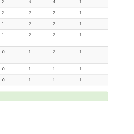
2
3
4
1
2
2
2
1
1
2
2
1
1
2
2
1
0
1
2
1
0
1
1
1
0
1
1
1