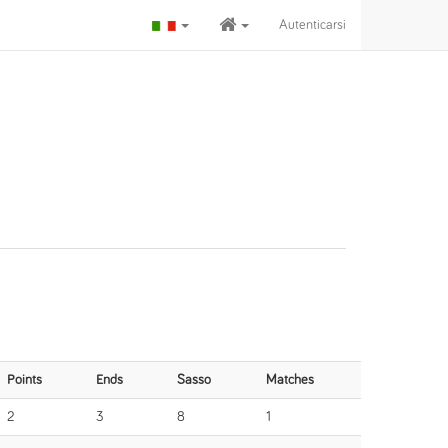
Autenticarsi
Points
Ends
Sasso
Matches
2
3
8
1