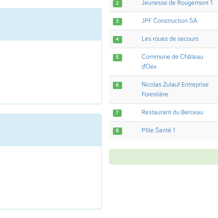
Jeunesse de Rougemont 1
2
JPF Construction SA
3
Les roues de secours
4
Commune de Château
5
d’Oex
Nicolas Zulauf Entreprise
6
Forestière
Restaurant du Berceau
7
Pôle Santé 1
8