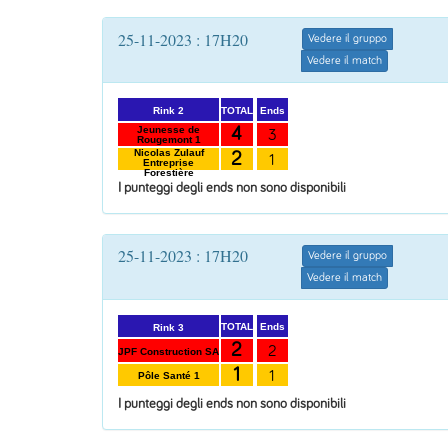
25-11-2023 : 17H20
Vedere il gruppo
Vedere il match
Ends
TOTAL
Rink 2
4
Jeunesse de
3
Rougemont 1
Nicolas Zulauf
2
1
Entreprise
Forestière
I punteggi degli ends non sono disponibili
25-11-2023 : 17H20
Vedere il gruppo
Vedere il match
Ends
TOTAL
Rink 3
2
2
JPF Construction SA
1
1
Pôle Santé 1
I punteggi degli ends non sono disponibili