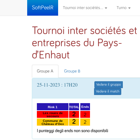
SoftPeelR
Tournoi inter sociétés...
Turno
Tournoi inter sociétés et
entreprises du Pays-
d’Enhaut
Groupe A
Groupe B
25-11-2023 : 17H20
Vedere il gruppo
Vedere il match
Ends
TOTAL
Rink 1
2
Les roues de
2
secours
2
Commune de
2
Château d’Oex
I punteggi degli ends non sono disponibili