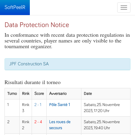
SoftPeelR
Toggle
naviga
Data Protection Notice
In conformance with recent data protection regulations in
several countries, player names are only visible to the
tournament organizer.
JPF Construction SA
Risultati durante il torneo
Turno
Rink
Score
Avversario
Date
1
Rink
2 - 1
Pôle Santé 1
Sabato, 25. Novembre
3
2023, 17:20 Uhr
2
Rink
2 - 4
Les roues de
Sabato, 25. Novembre
2
secours
2023, 19:40 Uhr