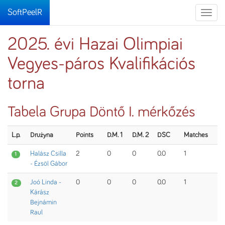
SoftPeelR
Toggle
naviga
2025. évi Hazai Olimpiai
Vegyes-páros Kvalifikációs
torna
Tabela Grupa Döntő I. mérkőzés
L.p.
Drużyna
Points
D.M. 1
D.M. 2
DSC
Matches
Halász Csilla
2
0
0
0.0
1
1
- Ézsöl Gábor
Joó Linda -
0
0
0
0.0
1
2
Kárász
Bejnámin
Raul