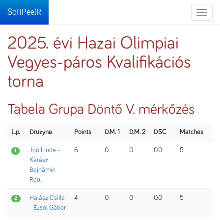
SoftPeelR
Toggle
naviga
2025. évi Hazai Olimpiai
Vegyes-páros Kvalifikációs
torna
Tabela Grupa Döntő V. mérkőzés
L.p.
Drużyna
Points
D.M. 1
D.M. 2
DSC
Matches
Joó Linda -
6
0
0
0.0
5
1
Kárász
Bejnámin
Raul
Halász Csilla
4
0
0
0.0
5
2
- Ézsöl Gábor