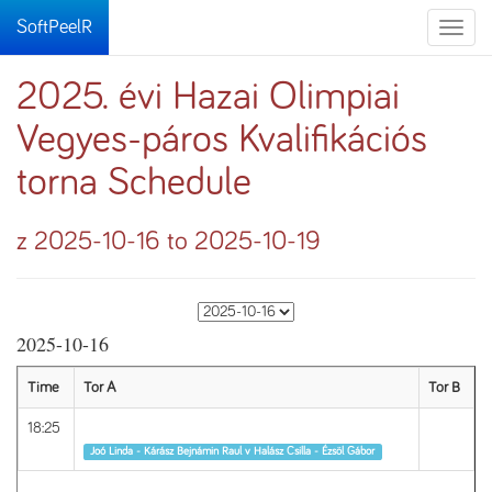
SoftPeelR
Toggle
naviga
2025. évi Hazai Olimpiai
Vegyes-páros Kvalifikációs
torna Schedule
z 2025-10-16 to 2025-10-19
2025-10-16
Time
Tor A
Tor B
18:25
Runda 1
Joó Linda - Kárász Bejnámin Raul v Halász Csilla - Ézsöl Gábor