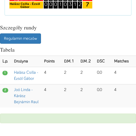
7
Halász Csilla - Ézsöl
0
0
0
1
0
3
1
2
Gábor
Szczegóły rundy
Regulamin meczów
Tabela
L.p.
Drużyna
Points
D.M. 1
D.M. 2
DSC
Matches
Halász Csilla -
4
2
2
0.0
4
1
Ézsöl Gábor
Joó Linda -
4
2
2
0.0
4
2
Kárász
Bejnámin Raul