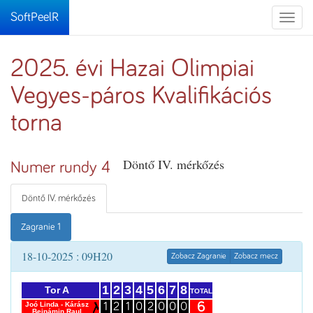
SoftPeelR
Toggle
naviga
2025. évi Hazai Olimpiai
Vegyes-páros Kvalifikációs
torna
Döntő IV. mérkőzés
Numer rundy 4
Döntő IV. mérkőzés
Zagranie 1
18-10-2025 : 09H20
Zobacz Zagranie
Zobacz mecz
1
2
3
4
5
6
7
8
Tor A
TOTAL
6
Joó Linda - Kárász
1
2
1
0
2
0
0
0
Bejnámin Raul