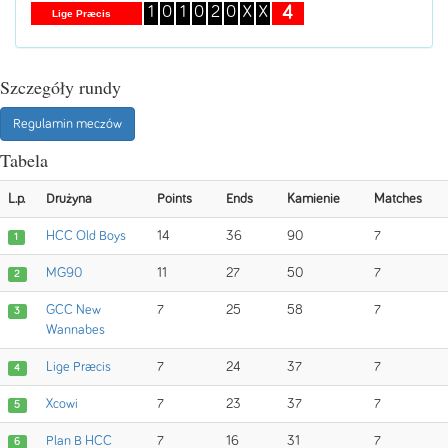
4
1
0
1
0
2
0
X
X
Lige Præcis
Szczegóły rundy
Regulamin meczów
Tabela
L.p.
Drużyna
Points
Ends
Kamienie
Matches
HCC Old Boys
14
36
90
7
1
MG90
11
27
50
7
2
GCC New
7
25
58
7
3
Wannabes
Lige Præcis
7
24
37
7
4
Xcowi
7
23
37
7
5
Plan B HCC
7
16
31
7
6