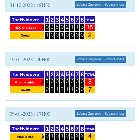
31-10-2022 : 18H30
Zobacz Zagranie
Zobacz mecz
1
2
3
4
5
6
7
8
Tor Hvidovre
TOTAL
15
0
3
5
0
2
1
1
3
HCC Old Boys
2
1
0
0
1
0
0
0
0
Xcowi
19-01-2023 : 20H00
Zobacz Zagranie
Zobacz mecz
1
2
3
4
5
6
7
8
Tor Hvidovre
TOTAL
3
3
0
0
0
0
0
0
0
Grønne æbler
7
0
2
1
2
1
1
0
0
MG90
09-01-2023 : 17H00
Zobacz Zagranie
Zobacz mecz
1
2
3
4
5
6
7
8
Tor Hvidovre
TOTAL
4
0
1
0
1
0
2
X
X
Plan B HCC