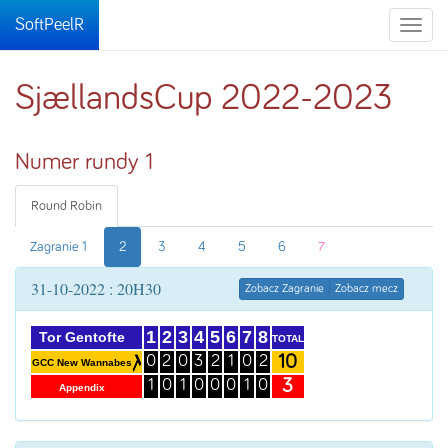
SoftPeelR
Toggle
naviga
SjællandsCup 2022-2023
Numer rundy 1
Round Robin
Zagranie 1
2
3
4
5
6
7
31-10-2022 : 20H30
Zobacz Zagranie
Zobacz mecz
1
2
3
4
5
6
7
8
Tor Gentofte
TOTAL
10
0
2
0
3
2
1
0
2
GCC New Wannabes
3
1
0
1
0
0
0
1
0
Appendix