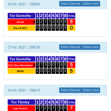
30-01-2023 : 19H00
Zobacz Zagranie
Zobacz mecz
1
2
3
4
5
6
7
8
Tor Gentofte
TOTAL
8
2
2
1
1
2
X
X
X
Xcowi
0
0
0
0
0
0
X
X
X
Plan B HCC
23-01-2023 : 20H30
Zobacz Zagranie
Zobacz mecz
1
2
3
4
5
6
7
8
Tor Gentofte
TOTAL
5
0
1
3
0
0
1
X
X
GCC New Wannabes
5
2
0
0
2
1
0
X
X
MG90
10-01-2023 : 19H15
Zobacz Zagranie
Zobacz mecz
1
2
3
4
5
6
7
8
Tor Tårnby
TOTAL
7
2
1
2
0
1
1
0
0
Lige Præcis