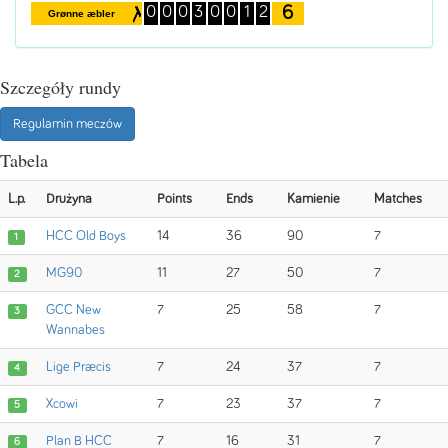
6
0
0
0
3
0
0
1
2
Grønne æbler
Szczegóły rundy
Regulamin meczów
Tabela
L.p.
Drużyna
Points
Ends
Kamienie
Matches
HCC Old Boys
14
36
90
7
1
MG90
11
27
50
7
2
GCC New
7
25
58
7
3
Wannabes
Lige Præcis
7
24
37
7
4
Xcowi
7
23
37
7
5
Plan B HCC
7
16
31
7
6