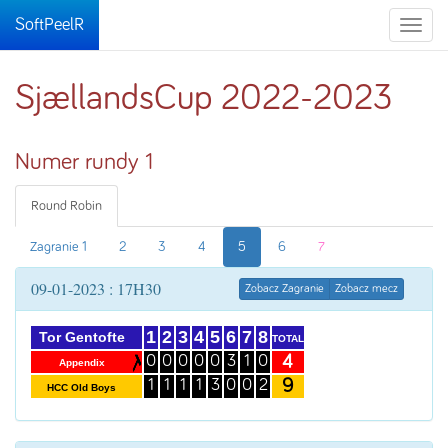
SoftPeelR
Toggle
naviga
SjællandsCup 2022-2023
Numer rundy 1
Round Robin
Zagranie 1
2
3
4
5
6
7
09-01-2023 : 17H30
Zobacz Zagranie
Zobacz mecz
1
2
3
4
5
6
7
8
Tor Gentofte
TOTAL
4
0
0
0
0
0
3
1
0
Appendix
9
1
1
1
1
3
0
0
2
HCC Old Boys