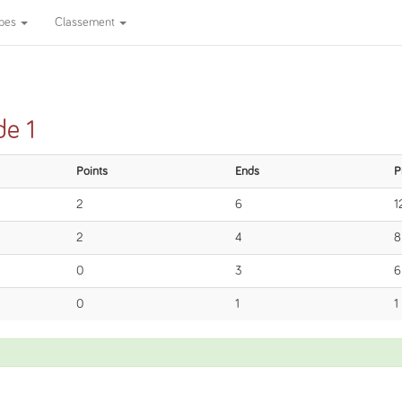
ipes
Classement
de 1
Points
Ends
P
2
6
1
2
4
8
0
3
6
0
1
1