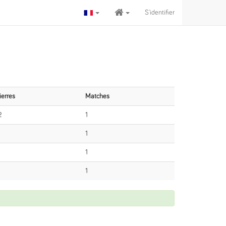
S'identifier
ierres
Matches
2
1
1
1
1