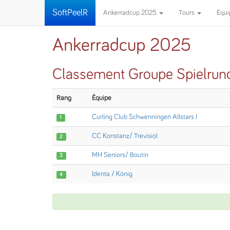
SoftPeelR
Ankerradcup 2025
Tours
Équ
Ankerradcup 2025
Classement Groupe Spielrun
Rang
Équipe
Curling Club Schwenningen Allstars I
1
CC Konstanz/ Trevisiol
2
MH Seniors/ Boutin
3
Identa / König
4