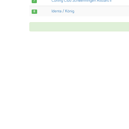
Curling Club Schwenningen Allstars II
7
Identa / König
8