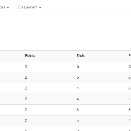
ipes
Classement
Points
Ends
P
2
6
1
2
5
6
2
4
8
2
4
7
0
3
6
0
3
4