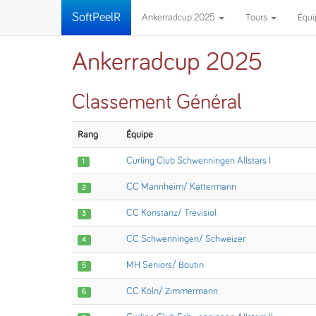
SoftPeelR
Ankerradcup 2025
Tours
Équ
Ankerradcup 2025
Classement Général
Rang
Équipe
Curling Club Schwenningen Allstars I
1
CC Mannheim/ Kattermann
2
CC Konstanz/ Trevisiol
3
CC Schwenningen/ Schweizer
4
MH Seniors/ Boutin
5
CC Köln/ Zimmermann
6