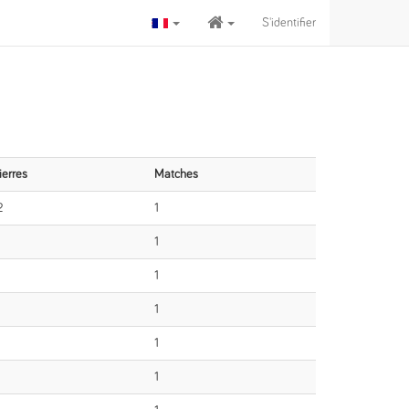
S'identifier
ierres
Matches
2
1
1
1
1
1
1