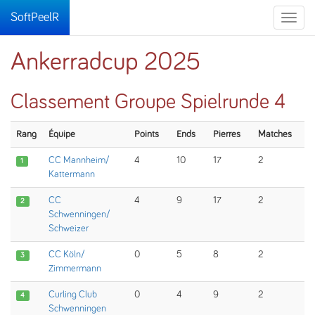
SoftPeelR
Toggle
naviga
Ankerradcup 2025
Classement Groupe Spielrunde 4
Rang
Équipe
Points
Ends
Pierres
Matches
CC Mannheim/
4
10
17
2
1
Kattermann
CC
4
9
17
2
2
Schwenningen/
Schweizer
CC Köln/
0
5
8
2
3
Zimmermann
Curling Club
0
4
9
2
4
Schwenningen