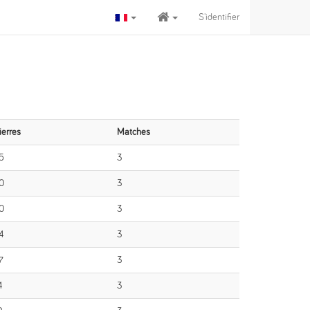
S'identifier
ierres
Matches
5
3
0
3
0
3
4
3
7
3
4
3