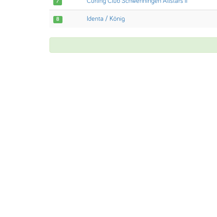
Curling Club Schwenningen Allstars II
7
Identa / König
8