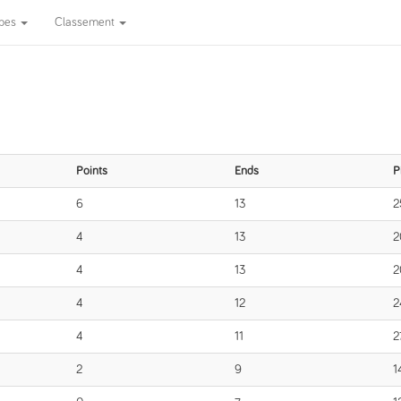
ipes
Classement
Points
Ends
P
6
13
2
4
13
2
4
13
2
4
12
2
4
11
2
2
9
1