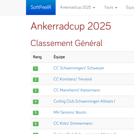
SoftPeelR
Ankerradcup 2025
Tours
Équ
Ankerradcup 2025
Classement Général
Rang
Équipe
CC Schwenningen/ Schweizer
1
CC Konstanz/ Trevisiol
2
CC Mannheim/ Kattermann
3
Curling Club Schwenningen Allstars I
4
MH Seniors/ Boutin
5
CC Köln/ Zimmermann
6