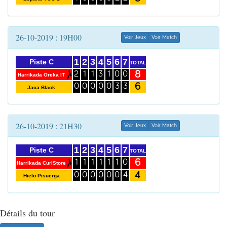
26-10-2019 : 19H00
Voir Jeux
Voir Match
1
2
3
4
5
6
7
Piste C
TOTAL
8
2
1
1
3
1
0
0
Harrikada Oreka IT
6
0
0
0
0
0
3
3
Jaca Black
26-10-2019 : 21H30
Voir Jeux
Voir Match
1
2
3
4
5
6
7
Piste C
TOTAL
6
1
1
1
1
1
1
0
Harrikada CurlStore
4
0
0
0
0
0
0
4
Hielo Pisuerga
Détails du tour