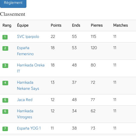
Règlement
Classement
Rang
Équipe
Points
Ends
Pierres
Matches
SVC Iparpolo
22
55
115
11
1
España
18
53
120
11
2
Femenino
Harrikada Oreka
18
48
80
11
3
IT
Harrikada
13
37
72
11
4
Nekane Says
Jaca Red
12
48
77
11
5
Harrikada
12
34
62
11
6
Vitrogres
España YOG 1
11
38
73
11
7