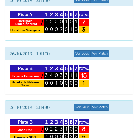
1
2
3
4
5
6
7
Piste A
TOTAL
7
Harrikada
1
2
2
0
1
0
1
Fundación Vital
3
0
0
0
2
0
1
0
Harrikada Vitrogres
26-10-2019 : 19H00
Voir Jeux
Voir Match
1
2
3
4
5
6
7
Piste B
TOTAL
15
3
4
0
3
3
1
1
España Femenino
1
Harrikada Nekane
0
0
1
0
0
0
0
Says
26-10-2019 : 21H30
Voir Jeux
Voir Match
1
2
3
4
5
6
7
Piste B
TOTAL
8
0
2
2
3
1
0
0
Jaca Red
5
1
0
0
0
0
2
2
España YOG 1