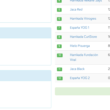
Harrikada Nekane Says
1
4
Jaca Red
1
5
Harrikada Vitrogres
1
6
España YOG 1
1
7
Harrikada CurlStore
1
8
Hielo Pisuerga
8
9
Harrikada Fundación
6
10
Vital
Jaca Black
2
11
España YOG 2
0
12