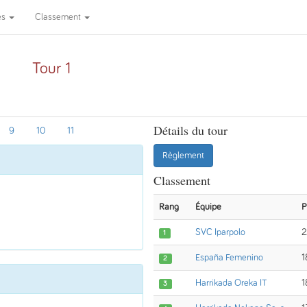
es
Classement
Tour 1
Détails du tour
9
10
11
Règlement
Classement
Rang
Équipe
P
SVC Iparpolo
2
1
España Femenino
1
2
Harrikada Oreka IT
1
3