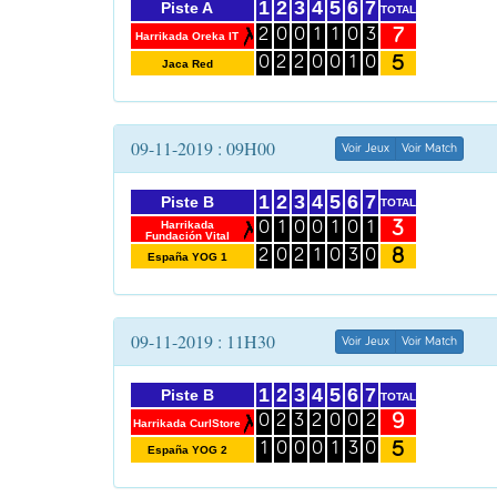
1
2
3
4
5
6
7
Piste A
TOTAL
7
2
0
0
1
1
0
3
Harrikada Oreka IT
5
0
2
2
0
0
1
0
Jaca Red
09-11-2019 : 09H00
Voir Jeux
Voir Match
1
2
3
4
5
6
7
Piste B
TOTAL
3
Harrikada
0
1
0
0
1
0
1
Fundación Vital
8
2
0
2
1
0
3
0
España YOG 1
09-11-2019 : 11H30
Voir Jeux
Voir Match
1
2
3
4
5
6
7
Piste B
TOTAL
9
0
2
3
2
0
0
2
Harrikada CurlStore
5
1
0
0
0
1
3
0
España YOG 2