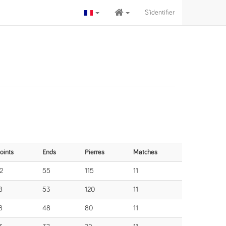
S'identifier
oints
Ends
Pierres
Matches
2
55
115
11
8
53
120
11
8
48
80
11