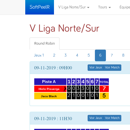
SoftPeelR
V Liga Norte/Sur
Tours
Équip
V Liga Norte/Sur
Round Robin
Jeux 1
2
3
4
5
6
7
8
09-11-2019 : 09H00
Voir Jeux
Voir Match
1
2
3
4
5
6
7
Piste A
TOTAL
7
0
0
3
3
0
1
0
Hielo Pisuerga
5
2
1
0
0
1
0
1
Jaca Black
09-11-2019 : 11H30
Voir Jeux
Voir Match