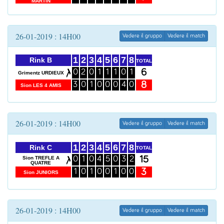
MARTIN
26-01-2019 : 14H00
Vedere il gruppo
Vedere il match
1
2
3
4
5
6
7
8
Rink B
TOTAL
6
0
2
0
1
1
1
0
1
Grimentz URDIEUX
8
3
0
1
0
0
0
4
0
Sion LES 4 AMIS
26-01-2019 : 14H00
Vedere il gruppo
Vedere il match
1
2
3
4
5
6
7
8
Rink C
TOTAL
15
Sion TREFLE A
0
1
0
4
5
0
3
2
QUATRE
3
1
0
1
0
0
1
0
0
Sion JUNIORS
26-01-2019 : 14H00
Vedere il gruppo
Vedere il match