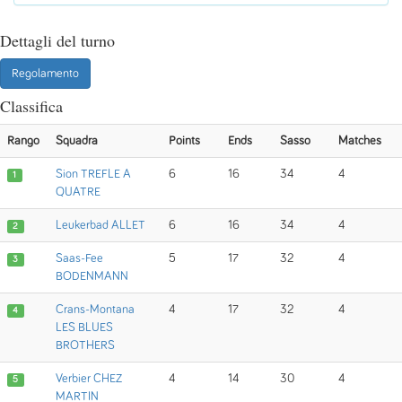
Dettagli del turno
Regolamento
Classifica
Rango
Squadra
Points
Ends
Sasso
Matches
Sion TREFLE A
6
16
34
4
1
QUATRE
Leukerbad ALLET
6
16
34
4
2
Saas-Fee
5
17
32
4
3
BODENMANN
Crans-Montana
4
17
32
4
4
LES BLUES
BROTHERS
Verbier CHEZ
4
14
30
4
5
MARTIN