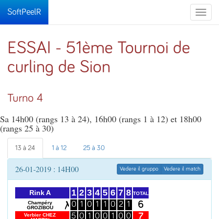
SoftPeelR
Toggle
naviga
ESSAI - 51ème Tournoi de
curling de Sion
Turno 4
Sa 14h00 (rangs 13 à 24), 16h00 (rangs 1 à 12) et 18h00
(rangs 25 à 30)
13 à 24
1 à 12
25 à 30
26-01-2019 : 14H00
Vedere il gruppo
Vedere il match
1
2
3
4
5
6
7
8
Rink A
TOTAL
6
Champéry
0
1
0
1
1
0
2
1
GROZIBOU
7
Verbier CHEZ
5
0
1
0
0
1
0
0