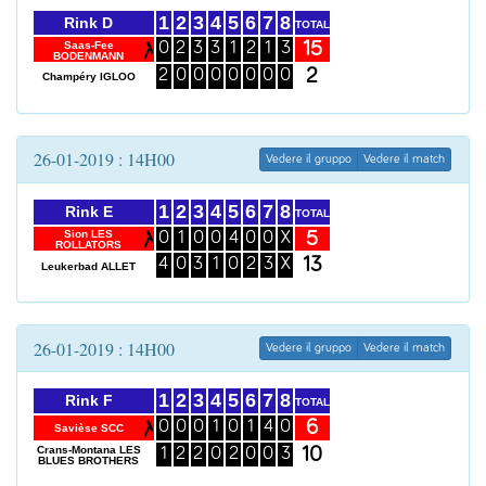
1
2
3
4
5
6
7
8
Rink D
TOTAL
15
Saas-Fee
0
2
3
3
1
2
1
3
BODENMANN
2
2
0
0
0
0
0
0
0
Champéry IGLOO
26-01-2019 : 14H00
Vedere il gruppo
Vedere il match
1
2
3
4
5
6
7
8
Rink E
TOTAL
5
Sion LES
0
1
0
0
4
0
0
X
ROLLATORS
13
4
0
3
1
0
2
3
X
Leukerbad ALLET
26-01-2019 : 14H00
Vedere il gruppo
Vedere il match
1
2
3
4
5
6
7
8
Rink F
TOTAL
6
0
0
0
1
0
1
4
0
Savièse SCC
10
Crans-Montana LES
1
2
2
0
2
0
0
3
BLUES BROTHERS