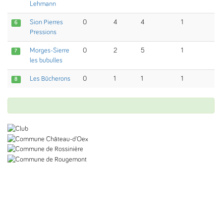
Lehmann
Sion Pierres
0
4
4
1
6
Pressions
Morges-Sierre
0
2
5
1
7
les bubulles
Les Bûcherons
0
1
1
1
8