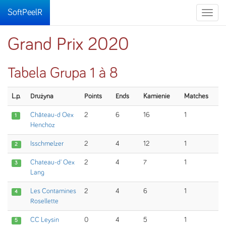
SoftPeelR
Toggle
naviga
Grand Prix 2020
Tabela Grupa 1 à 8
L.p.
Drużyna
Points
Ends
Kamienie
Matches
Château-d Oex
2
6
16
1
1
Henchoz
Isschmelzer
2
4
12
1
2
Chateau-d' Oex
2
4
7
1
3
Lang
Les Contamines
2
4
6
1
4
Rosellette
CC Leysin
0
4
5
1
5