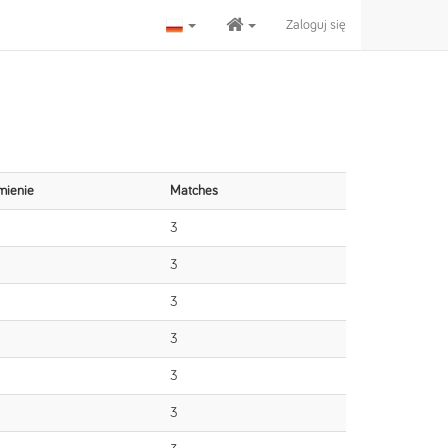
Zaloguj się
mienie
Matches
3
3
3
3
3
3