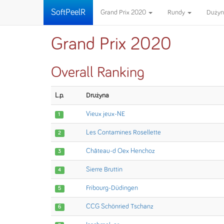
SoftPeelR
Grand Prix 2020
Rundy
Duży
Grand Prix 2020
Overall Ranking
L.p.
Drużyna
Vieux jeux-NE
1
Les Contamines Rosellette
2
Château-d Oex Henchoz
3
Sierre Bruttin
4
Fribourg-Düdingen
5
CCG Schönried Tschanz
6