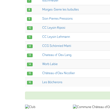
Isschmelzer
7
Morges-Sierre les bubulles
8
Sion Pierres Pressions
9
CC Leysin Riposi
10
CC Leysin Lehmann
11
CCG Schönried Matti
12
Chateau-d' Oex Lang
13
Worb Labie
14
Château-d'Oex Nicollier
15
Les Bûcherons
16