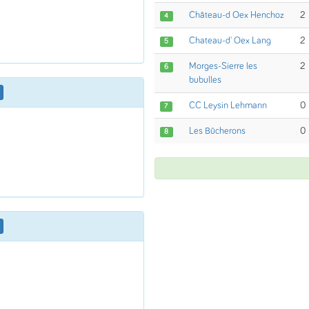
Château-d Oex Henchoz
2
4
Chateau-d' Oex Lang
2
5
Morges-Sierre les
2
6
bubulles
CC Leysin Lehmann
0
7
Les Bûcherons
0
8