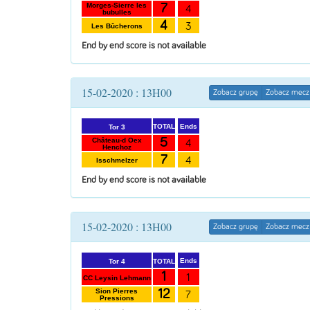
7
Morges-Sierre les
4
bubulles
4
3
Les Bûcherons
End by end score is not available
15-02-2020 : 13H00
Zobacz grupę
Zobacz mecz
Ends
TOTAL
Tor 3
5
Château-d Oex
4
Henchoz
7
4
Isschmelzer
End by end score is not available
15-02-2020 : 13H00
Zobacz grupę
Zobacz mecz
Ends
TOTAL
Tor 4
1
1
CC Leysin Lehmann
12
Sion Pierres
7
Pressions