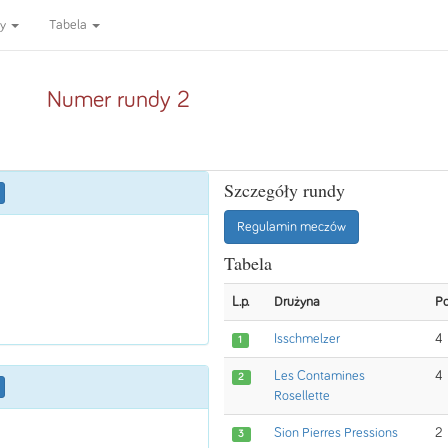
ny
Tabela
Numer rundy 2
Szczegóły rundy
Regulamin meczów
Tabela
L.p.
Drużyna
Po
Isschmelzer
4
1
Les Contamines
4
2
Rosellette
Sion Pierres Pressions
2
3