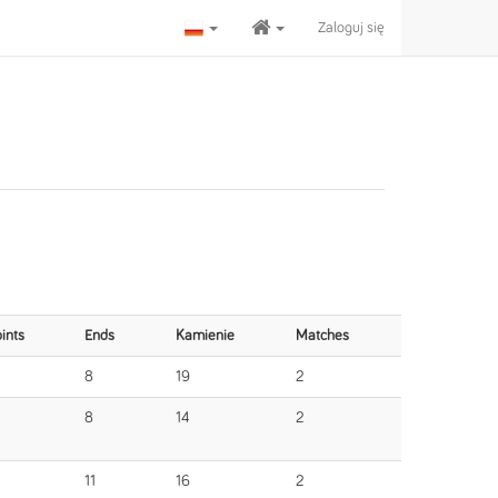
Zaloguj się
ints
Ends
Kamienie
Matches
8
19
2
8
14
2
11
16
2