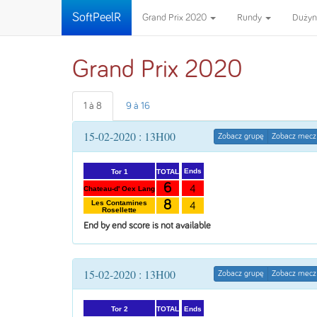
SoftPeelR
Grand Prix 2020
Rundy
Duży
Grand Prix 2020
1 à 8
9 à 16
15-02-2020 : 13H00
Zobacz grupę
Zobacz mecz
Ends
TOTAL
Tor 1
6
4
Chateau-d' Oex Lang
8
Les Contamines
4
Rosellette
End by end score is not available
15-02-2020 : 13H00
Zobacz grupę
Zobacz mecz
Ends
TOTAL
Tor 2